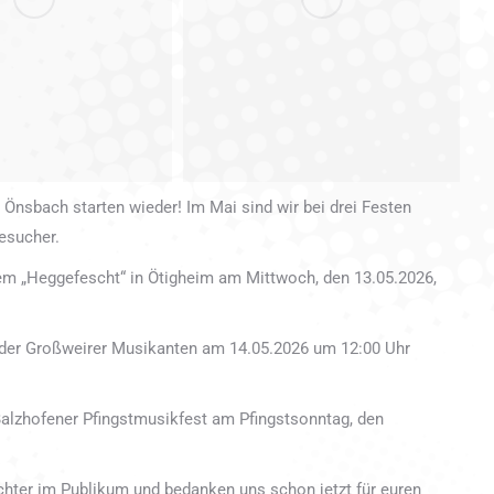
 Önsbach starten wieder! Im Mai sind wir bei drei Festen
esucher.
em „Heggefescht“ in Ötigheim am Mittwoch, den 13.05.2026,
 der Großweirer Musikanten am 14.05.2026 um 12:00 Uhr
Balzhofener Pfingstmusikfest am Pfingstsonntag, den
chter im Publikum und bedanken uns schon jetzt für euren