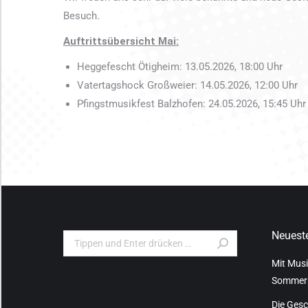
Besuch.
Auftrittsübersicht Mai:
Heggefescht Ötigheim: 13.05.2026, 18:00 Uhr
Vatertagshock Großweier: 14.05.2026, 12:00 Uhr
Pfingstmusikfest Balzhofen: 24.05.2026, 15:45 Uhr
Neueste
Search:
Mit Musi
Sommer
Die Gesc