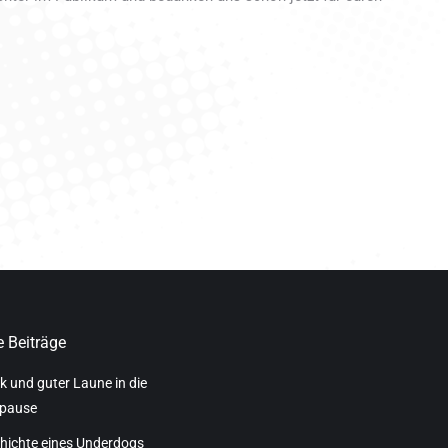
 Beiträge
k und guter Laune in die
pause
hichte eines Underdogs