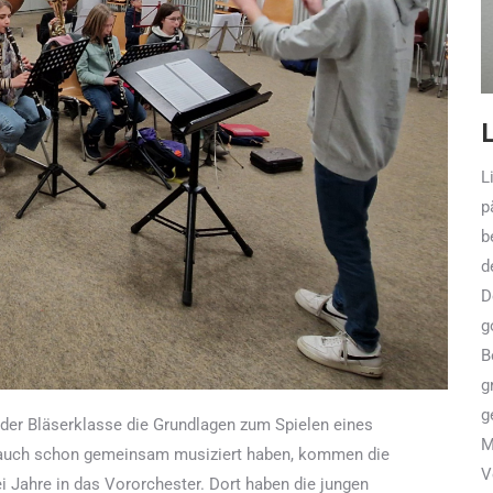
L
p
b
d
D
g
B
g
g
der Bläserklasse die Grundlagen zum Spielen eines
M
 auch schon gemeinsam musiziert haben, kommen die
V
i Jahre in das Vororchester. Dort haben die jungen