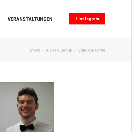
NGEN
Instagram
VERANSTALTUNGEN
Instagram
Sie befinden sich hier:
START
BLÄSERJUGEND
VORORCHESTER