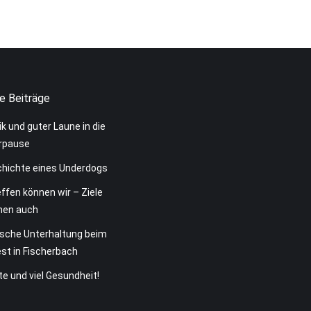
e Beiträge
k und guter Laune in die
pause
chichte eines Underdogs
ffen können wir – Ziele
hen auch
ische Unterhaltung beim
st in Fischerbach
te und viel Gesundheit!