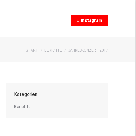
Instagram
Sie befinden sich hier:
START
BERICHTE
JAHRESKONZERT 2017
Kategorien
Berichte