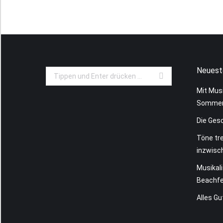
Neuest
Search:
Mit Musi
Sommer
Die Ges
Töne tre
inzwisc
Musikal
Beachfe
Alles Gu