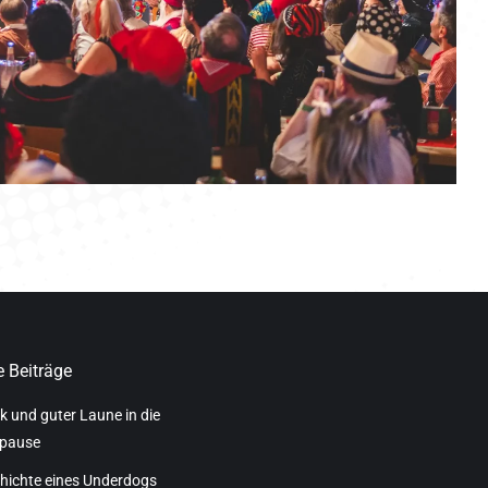
 Beiträge
k und guter Laune in die
pause
hichte eines Underdogs