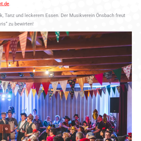
ht.de
.
ik, Tanz und leckerem Essen. Der Musikverein Önsbach freut
ris“ zu bewirten!