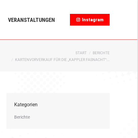
NGEN
Instagram
VERANSTALTUNGEN
Instagram
Sie befinden sich hier:
START
BERICHTE
KARTENVORVERKAUF FÜR DIE „KAPPLER FASNACHT“:…
Kategorien
Berichte