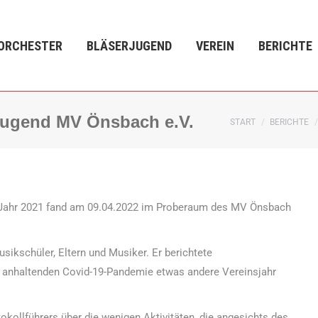
LÄSERJUGEND
VEREIN
BERICHTE
VERANSTALTU
ORCHESTER
BLÄSERJUGEND
VEREIN
BERICHTE
jugend MV Önsbach e.V.
Sie befinden sich
START
BERICHTE
s Jahr 2021 fand am 09.04.2022 im Proberaum des MV Önsbach
ikschüler, Eltern und Musiker. Er berichtete
anhaltenden Covid-19-Pandemie etwas andere Vereinsjahr
okollführers über die wenigen Aktivitäten, die angesichts des