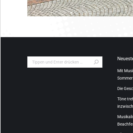
Neueste
Search:
Mit Musi
Sommer
Die Gesc
Töne tre
inzwisc
Musikali
Beachfes