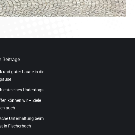
 Beiträge
k und guter Laune in die
pause
hichte eines Underdogs
ffen können wir – Ziele
hen auch
sche Unterhaltung beim
t in Fischerbach