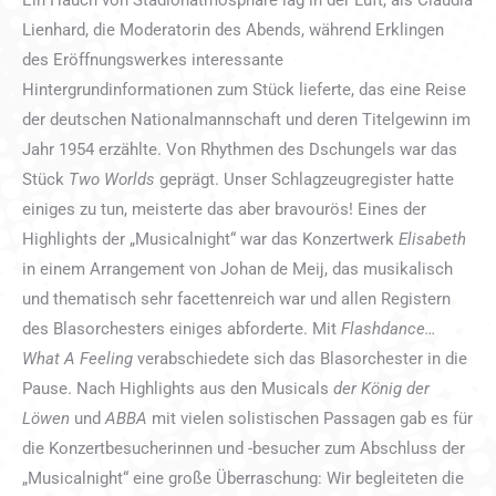
Ein Hauch von Stadionatmosphäre lag in der Luft, als Claudia
Lienhard, die Moderatorin des Abends, während Erklingen
des Eröffnungswerkes interessante
Hintergrundinformationen zum Stück lieferte, das eine Reise
der deutschen Nationalmannschaft und deren Titelgewinn im
Jahr 1954 erzählte. Von Rhythmen des Dschungels war das
Stück
Two Worlds
geprägt. Unser Schlagzeugregister hatte
einiges zu tun, meisterte das aber bravourös! Eines der
Highlights der „Musicalnight“ war das Konzertwerk
Elisabeth
in einem Arrangement von Johan de Meij, das musikalisch
und thematisch sehr facettenreich war und allen Registern
des Blasorchesters einiges abforderte. Mit
Flashdance…
What A Feeling
verabschiedete sich das Blasorchester in die
Pause. Nach Highlights aus den Musicals
der
König der
Löwen
und
ABBA
mit vielen solistischen Passagen gab es für
die Konzertbesucherinnen und -besucher zum Abschluss der
„Musicalnight“ eine große Überraschung: Wir begleiteten die