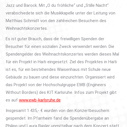
Jazz und Barock. Mit „O du fröhliche“ und „Stille Nacht“
verabschiedete sich die Musikkapelle unter der Leitung von
Matthias Schmidt von den zahlreichen Besuchern des
Weihnachtskonzertes.
Es ist guter Brauch, dass die freiwilligen Spenden der
Besucher für einen sozialen Zweck verwendet werden. Die
Spendengelder des Weihnachtskonzertes werden dieses Mal
für ein Projekt in Haiti eingesetzt. Ziel des Projektes in Haiti
ist es, für ein bestehendes Waisenhaus mit Schule neue
Gebäude zu bauen und diese einzurichten. Organisiert wird
das Projekt von der Hochschulgruppe EWB (Engineers
Without Borders) des KIT Karlsruhe. Infos zum Projekt gibt
es auf
www.ewb-karlsruhe.de
Insgesamt 1.435,- € wurden von den Konzertbesuchern
gespendet. Im Pfarrheim fand die Spendenübergabe an
Philipp und Laura Basler unmittelbar nach dem Konzert statt.