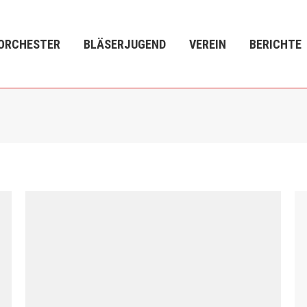
LÄSERJUGEND
VEREIN
BERICHTE
VERANSTALTU
ORCHESTER
BLÄSERJUGEND
VEREIN
BERICHTE