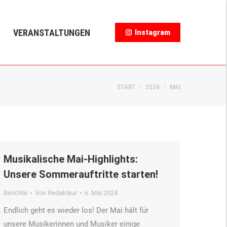
NGEN
Instagram
VERANSTALTUNGEN
Instagram
Sie befinden sich
START
2024
MAI
hier:
Musikalische Mai-Highlights:
Unsere Sommerauftritte starten!
Berichte
Von
Redakteur
6. Mai 2024
Endlich geht es wieder los! Der Mai hält für
unsere Musikerinnen und Musiker einige